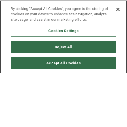
By clicking “Accept All Cookies”, you agree to the storing of
cookies on your device to enhance site navigation, analyze
site usage, and assist in our marketing efforts.
Cookies Settings
Reject All
CONSULTER DISPONIBILITÉ
Accept All Cookies
LAGOON CATAMARAN
LAGOON 42
ANNÉE
LONGUEUR - LARGEUR
2020
12.94 - 6.9 M