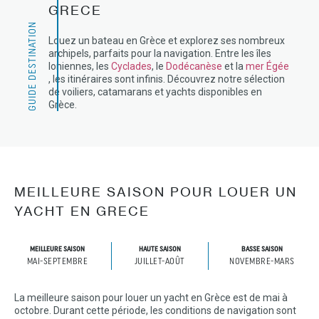
GRECE
GUIDE DESTINATION
Louez un bateau en Grèce et explorez ses nombreux
archipels, parfaits pour la navigation. Entre les îles
Ioniennes, les
Cyclades
, le
Dodécanèse
et la
mer Égée
, les itinéraires sont infinis. Découvrez notre sélection
de voiliers, catamarans et yachts disponibles en
Grèce.
MEILLEURE SAISON POUR LOUER UN
YACHT EN GRECE
MEILLEURE SAISON
HAUTE SAISON
BASSE SAISON
MAI-SEPTEMBRE
JUILLET-AOÛT
NOVEMBRE-MARS
La meilleure saison pour louer un yacht en Grèce est de mai à
octobre. Durant cette période, les conditions de navigation sont