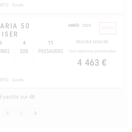
ORTS:
Gocek
ARIA 50
ANNÉE
2024
DEVIS
UISER
6
4
11
PRIX PAR SEMAINE
INES
SDB
PASSAGERS
Hors dépenses personnelles
4 463 €
ORTS:
Gocek
 yachts sur 48
4
5