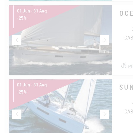
01 Jun - 31 Aug
OCE
-25%
CAB
P
01 Jun - 31 Aug
SU
-25%
CAB