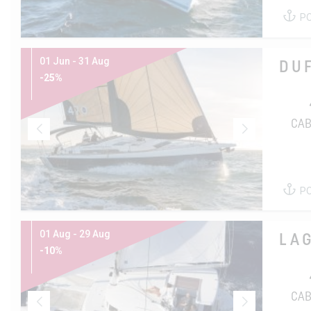
P
01 Jun - 31 Aug
DU
-25%
CAB
P
01 Aug - 29 Aug
LA
-10%
CAB