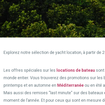
Explorez notre sélection de yacht location, à partir de
Les offres spéciales sur les
locations de bateau
sont
monde entier. Vous trouverez des promotions sur les 
printemps et en automne en
Méditerranée
ou en été 
Mais aussi des remises "last minute" sur des bateaux e
moment de l’année. Et pour ceux qui sont en mesure d