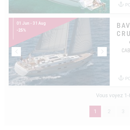
P
01 Jun - 31 Aug
BAV
-25%
CR
CAB
P
Vous voyez 1-8
1
2
3