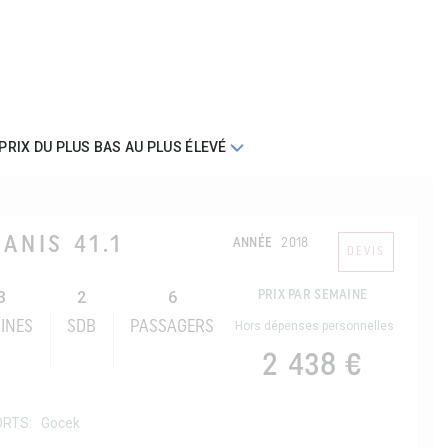
ANIS 41.1
ANNÉE
2018
DEVIS
3
2
6
PRIX PAR SEMAINE
INES
SDB
PASSAGERS
Hors dépenses personnelles
2 438 €
ORTS:
Gocek