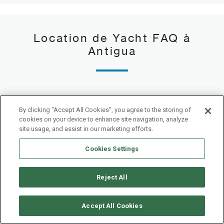
Location de Yacht FAQ à
Antigua
Est-ce que Antigua est une bonne destination
By clicking “Accept All Cookies”, you agree to the storing of
cookies on your device to enhance site navigation, analyze
pour les débutants ?
site usage, and assist in our marketing efforts.
Cookies Settings
Qu'est-ce qui est inclus dans le prix d'une
location de yacht à Antigua ?
Reject All
Quels types de membres d'équipage peuvent
Accept All Cookies
être inclus dans la location de mon yacht en
Antigua ?