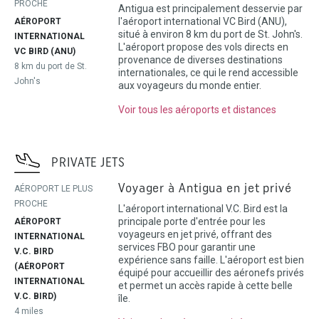
PROCHE
Antigua est principalement desservie par
l'aéroport international VC Bird (ANU),
AÉROPORT
situé à environ 8 km du port de St. John's.
INTERNATIONAL
L'aéroport propose des vols directs en
VC BIRD (ANU)
provenance de diverses destinations
8 km du port de St.
internationales, ce qui le rend accessible
John's
aux voyageurs du monde entier.
Voir tous les aéroports et distances
PRIVATE JETS
Voyager à Antigua en jet privé
AÉROPORT LE PLUS
PROCHE
L'aéroport international V.C. Bird est la
principale porte d'entrée pour les
AÉROPORT
voyageurs en jet privé, offrant des
INTERNATIONAL
services FBO pour garantir une
V.C. BIRD
expérience sans faille. L'aéroport est bien
(AÉROPORT
équipé pour accueillir des aéronefs privés
INTERNATIONAL
et permet un accès rapide à cette belle
V.C. BIRD)
île.
4 miles