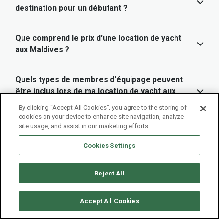
destination pour un débutant ?
Que comprend le prix d'une location de yacht
aux Maldives ?
Quels types de membres d'équipage peuvent
être inclus lors de ma location de yacht aux
Maldives ?
By clicking “Accept All Cookies”, you agree to the storing of
cookies on your device to enhance site navigation, analyze
site usage, and assist in our marketing efforts.
Combien de temps à l'avance devrais-je
réserver ma location de yacht aux Maldives ?
Cookies Settings
Reject All
Pouvons-nous personnaliser notre itinéraire
de navigation ou devons-nous suivre un
parcours prédéfini ?
Accept All Cookies