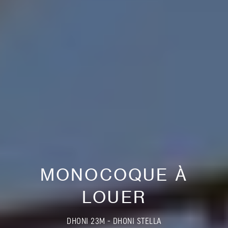
MONOCOQUE À
LOUER
DHONI 23M - DHONI STELLA