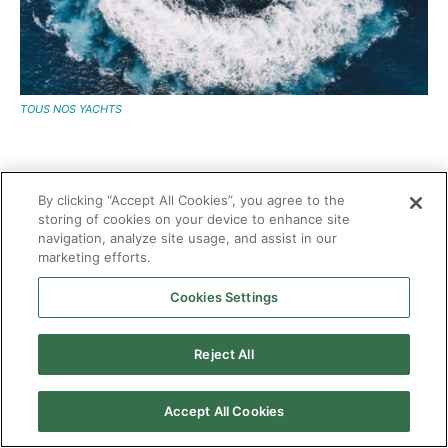
TOUS NOS YACHTS
FAQ
By clicking “Accept All Cookies”, you agree to the
storing of cookies on your device to enhance site
navigation, analyze site usage, and assist in our
Combien coûte la location d’un yacht pour une semaine ?
marketing efforts.
D’environ 50 000 dollars pour un 65 pieds à quelques millions
par semaine pour un mégayacht.
Cookies Settings
Combien coûte la location d’un yacht pour une fête ?
Reject All
La location d’un yacht de luxe pour une fête peut coûter aussi
peu que quelques milliers de dollars pour un petit bateau et
Accept All Cookies
jusqu’à environ 80 000 dollars par jour pour un mégayacht