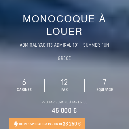
MONOCOQUE À
LOUER
ADMIRAL YACHTS ADMIRAL 101 - SUMMER FUN
GRECE
6
12
7
CABINES
PAX
EQUIPAGE
PRIX PAR SEMAINE À PARTIR DE
45 000 €
38 250 €
OFFRES SPECIALES
À PARTIR DE