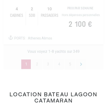
4
2
10
PRIX PAR SEMAINE
Hors dépenses personnelles
CABINES
SDB
PASSAGERS
2 100 €
PORTS:
Athenes Alimos
Vous voyez 1-8 yachts sur 349
1
2
3
4
5
LOCATION BATEAU LAGOON
CATAMARAN