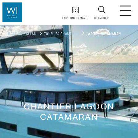
FAIRE UNE DEMANDE
CHERCHER
LOCATION BATEAU
TOUS LES CHANTIERS
LAGOON CATAMARAN
CHANTIER LAGOON
CATAMARAN