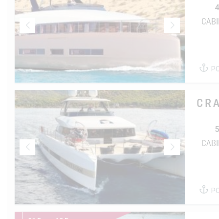
4
CABI
P
CR
5
CABI
P