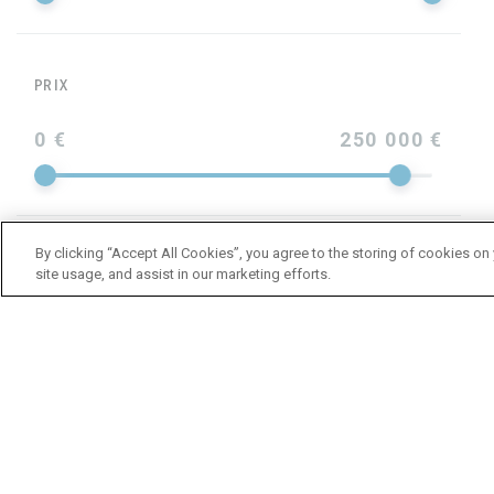
PRIX
0 €
250 000 €
By clicking “Accept All Cookies”, you agree to the storing of cookies on
ANNÉE
site usage, and assist in our marketing efforts.
LONGUEUR