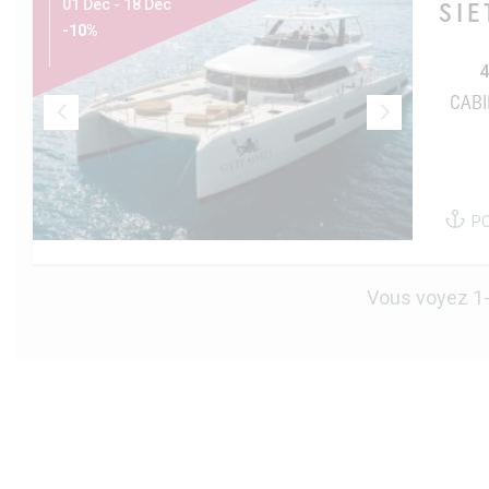
01 Dec - 18 Dec
SIE
-10%
4
CABI
P
Vous voyez 1-