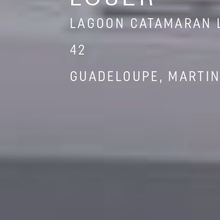
LAGOON CATAMARAN 
42
GUADELOUPE, MARTIN