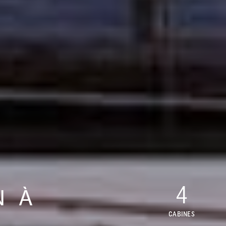
4
N À
CABINES