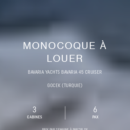
MONOCOQUE À
LOUER
BAVARIA YACHTS BAVARIA 45 CRUISER
GOCEK (TURQUIE)
3
6
CABINES
PAX