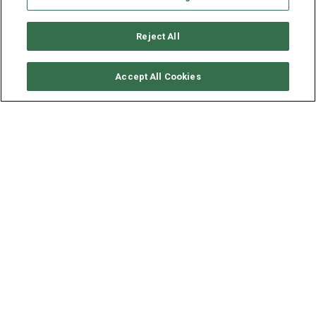
Reject All
CONSULTER DISPONIBILITÉ
Accept All Cookies
BENETEAU OCEANIS 50
ANNÉE
LONGUEUR - LARGEUR
2013
15.42 - 4.82 M
Au départ de
Gocek, Turquie
, le Oceanis 50 (4 cabines
doubles), construit en 2013 par les chantiers Beneteau,
accueille jusqu’à 7 personnes. Et pour que cette location de