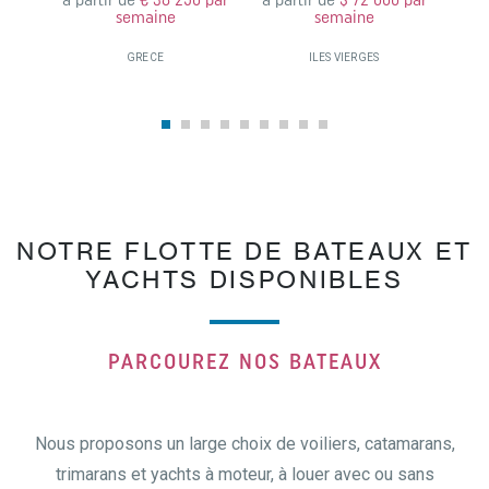
à partir de
€ 38 250 par
à partir de
$ 72 000 par
à pa
semaine
semaine
GRECE
ILES VIERGES
NOTRE FLOTTE DE BATEAUX ET
YACHTS DISPONIBLES
PARCOUREZ NOS BATEAUX
Nous proposons un large choix de voiliers, catamarans,
trimarans et yachts à moteur, à louer avec ou sans