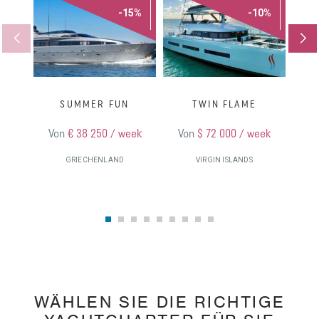
-15%
-10%
SUMMER FUN
TWIN FLAME
Von
€ 38 250 / week
Von
$ 72 000 / week
V
GRIECHENLAND
VIRGIN ISLANDS
WÄHLEN SIE DIE RICHTIGE