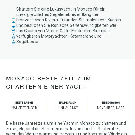
Chartern Sie eine Luxusyacht in Monaco für ein
unvergleichliches Segelerlebnis entlang der
Französischen Riviera. Erkunden Sie malerische Küsten
REISEFÜHRER
und besuchen Sie ikonische Sehenswürdigkeiten wie
das Casino von Monte-Carlo. Entdecken Sie unsere
verfügbaren Motoryachten, Katamarane und
Segelboote.
MONACO BESTE ZEIT ZUM
CHARTERN EINER YACHT
BESTE SAISON
HAUPTSAISON
NEBENSAISON
MAI-SEPTEMBER
JUNI-AUGUST
NOVEMBER-MÄRZ
Die beste Jahreszeit, um eine Yacht in Monaco zu chartern und
zu segeln, sind die Sommermonate von Juni bis September,
wenn das Wetter warm und trocken ist und konstante Winde ein