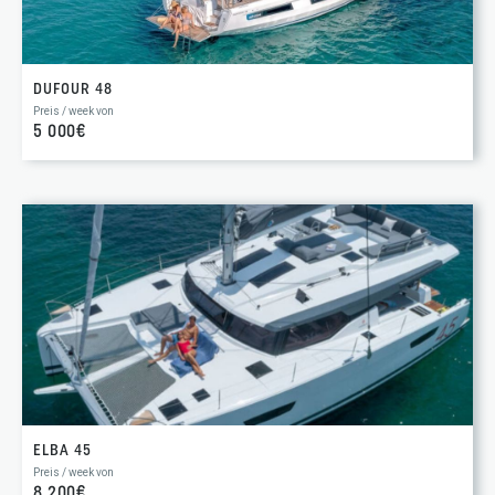
DUFOUR 48
Preis / week von
5 000€
ELBA 45
Preis / week von
8 200€