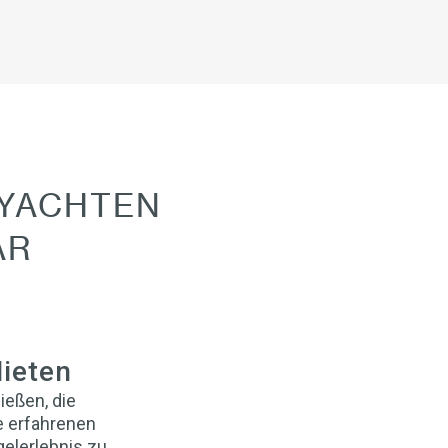
 YACHTEN
AR
ieten
ießen, die
e erfahrenen
gelerlebnis zu