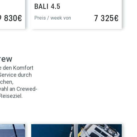
BALI 4.5
9 830€
7 325€
Preis / week von
rew
e den Komfort
Service durch
achen,
wahl an Crewed-
eiseziel.