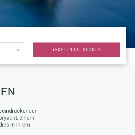
YACHTEN ENTDECKEN
IEN
 beeindruckenden
oryacht, einem
ies in Ihrem