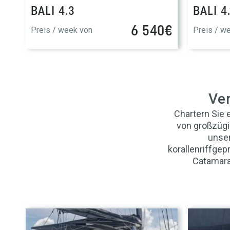
BALI 4.3
BALI 4.
6 540€
Preis / week von
Preis / w
Ve
Chartern Sie
von großzügi
unser
korallenriffge
Catamara