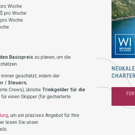
 pro Woche
 $ pro Woche
$ pro Woche
oche
den Basispreis
zu planen, um die
schätzen.
NEUKALE
 immer geschätzt, indem der
CHARTE
r / Steuern
,
erte Crews), übliche
Trinkgelder für die
FOR
für einen Skipper (für gecharterte
dung
, um ein präzises Angebot für Ihre
der lesen Sie unser
ils.