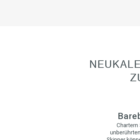
NEUKALE
Z
Bare
Chartern 
unberührten
Skipper könne