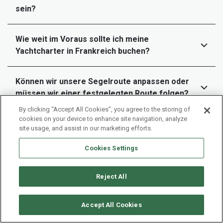
sein?
Wie weit im Voraus sollte ich meine
Yachtcharter in Frankreich buchen?
Können wir unsere Segelroute anpassen oder
müssen wir einer festgelegten Route folgen?
By clicking “Accept All Cookies”, you agree to the storing of
cookies on your device to enhance site navigation, analyze
Was sind die Zahlungsbedingungen und
site usage, and assist in our marketing efforts.
Stornierungsrichtlinien für eine Yachtcharter in
Frankreich?
Cookies Settings
Reject All
Können wir Wasserspielzeug und Ausrüstung
auf unserem Boot, das von der Marina in
Frankreich ablegt, hinzufügen?
Accept All Cookies