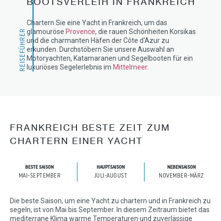
BOOTSVERLEIH IN FRANKREICH
Chartern Sie eine Yacht in Frankreich, um das
glamouröse
Provence
, die rauen Schönheiten Korsikas
REISEFÜHRER
und die charmanten Häfen der Côte d'Azur zu
erkunden. Durchstöbern Sie unsere Auswahl an
Motoryachten, Katamaranen und Segelbooten für ein
luxuriöses Segelerlebnis im
Mittelmeer
.
FRANKREICH BESTE ZEIT ZUM
CHARTERN EINER YACHT
BESTE SAISON
HAUPTSAISON
NEBENSAISON
MAI-SEPTEMBER
JULI-AUGUST
NOVEMBER-MÄRZ
Die beste Saison, um eine Yacht zu chartern und in Frankreich zu
segeln, ist von Mai bis September. In diesem Zeitraum bietet das
mediterrane Klima warme Temperaturen und zuverlässige