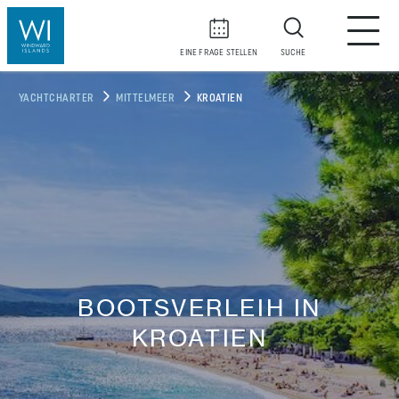
EINE FRAGE STELLEN
SUCHE
YACHTCHARTER
MITTELMEER
KROATIEN
BOOTSVERLEIH IN
KROATIEN