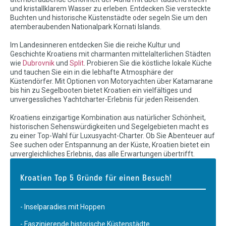
und kristallklarem Wasser zu erleben. Entdecken Sie versteckte
Buchten und historische Küstenstädte oder segeln Sie um den
atemberaubenden Nationalpark Kornati Islands.
Im Landesinneren entdecken Sie die reiche Kultur und
Geschichte Kroatiens mit charmanten mittelalterlichen Städten
wie
Dubrovnik
und
Split
. Probieren Sie die köstliche lokale Küche
und tauchen Sie ein in die lebhafte Atmosphäre der
Küstendörfer. Mit Optionen von Motoryachten über Katamarane
bis hin zu Segelbooten bietet Kroatien ein vielfältiges und
unvergessliches Yachtcharter-Erlebnis für jeden Reisenden.
Kroatiens einzigartige Kombination aus natürlicher Schönheit,
historischen Sehenswürdigkeiten und Segelgebieten macht es
zu einer Top-Wahl für Luxusyacht-Charter. Ob Sie Abenteuer auf
See suchen oder Entspannung an der Küste, Kroatien bietet ein
unvergleichliches Erlebnis, das alle Erwartungen übertrifft.
Kroatien Top 5 Gründe für einen Besuch!
- Inselparadies mit Hoppen
- Faszinierende historische Küstenstädte