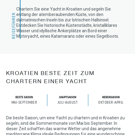
Chartern Sie eine Yacht in Kroatien und segeln Sie
entlang der atemberaubenden Küste, von den
REISEFÜHRER
dalmatinischen Inseln bis zur Istrischen Halbinsel.
Entdecken Sie historische Küstenstädte, kristallklares
Wasser und idyllische Ankerplätze an Bord einer
Motoryacht, eines Katamarans oder eines Segelboots.
KROATIEN BESTE ZEIT ZUM
CHARTERN EINER YACHT
BESTE SAISON
HAUPTSAISON
NEBENSAISON
MAI-SEPTEMBER
JULI-AUGUST
OKTOBER-APRIL
Die beste Saison, um eine Yacht zu chartern und in Kroatien zu
segeln, sind die Sommermonate von Mai bis September. In
dieser Zeit schaffen das warme Wetter und das angenehme
mediterrane Klima ideale Bedingungen für eine wunderschöne