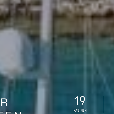
19
ER
KABINEN