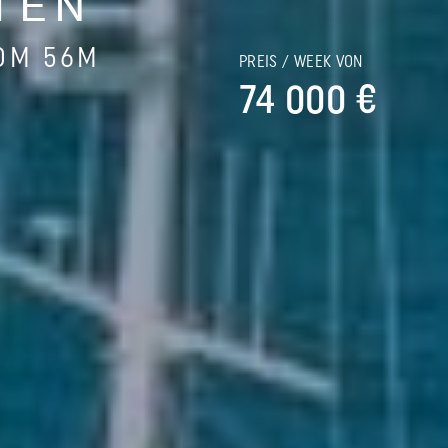
TEN
OM 56M
PREIS / WEEK VON
74 000 €