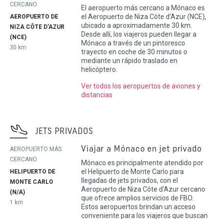
CERCANO
El aeropuerto más cercano a Mónaco es
el Aeropuerto de Niza Côte d'Azur (NCE),
AEROPUERTO DE
ubicado a aproximadamente 30 km.
NIZA CÔTE D'AZUR
Desde allí, los viajeros pueden llegar a
(NCE)
Mónaco a través de un pintoresco
30 km
trayecto en coche de 30 minutos o
mediante un rápido traslado en
helicóptero.
Ver todos los aeropuertos de aviones y
distancias
JETS PRIVADOS
Viajar a Mónaco en jet privado
AEROPUERTO MÁS
CERCANO
Mónaco es principalmente atendido por
el Helipuerto de Monte Carlo para
HELIPUERTO DE
llegadas de jets privados, con el
MONTE CARLO
Aeropuerto de Niza Côte d'Azur cercano
(N/A)
que ofrece amplios servicios de FBO.
1 km
Estos aeropuertos brindan un acceso
conveniente para los viajeros que buscan