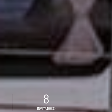
8
INVITADO(S)