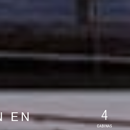
4
N EN
CABINAS