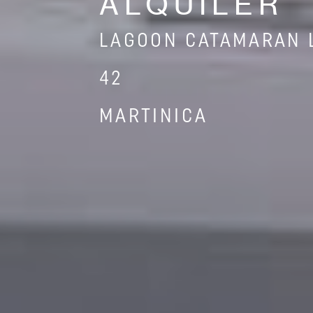
ALQUILER
LAGOON CATAMARAN 
42
MARTINICA