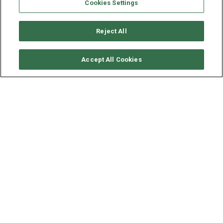
Cookies Settings
Reject All
SOLICITAR DISPONIBILIDAD
Accept All Cookies
LAGOON CATAMARAN
LAGOON 46
AÑO
ESLORA - MANGA
VELOCIDAD
2020
14 - 7.96 M
10 NUDOS
Situado en
Martinica
, este barco catamarán
Lagoon 46
(4