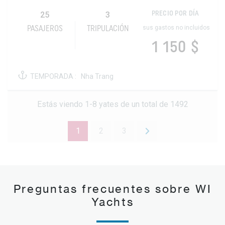
25
3
PRECIO POR DÍA
sus gastos no incluidos
PASAJEROS
TRIPULACIÓN
1 150 $
TEMPORADA :
Nha Trang
Estás viendo 1-8 yates de un total de 1492
1
2
3
Preguntas frecuentes sobre WI
Yachts