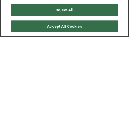
Reject All
SOLICITAR DISPONIBILIDAD
Accept All Cookies
OCEANIS 41.1
AÑO
ESLORA - MANGA
2021
12.4 - 4.2 M
Localizado en
Saint Mandrier, Provenza
, este
Oceanis
41
(3 dobles cabinas), disponioble para bareboat,
construido en 2021 por Beneteau,es capaz de albergar
hasta 8 pasajeros.Adicionalmente, y para una mejor