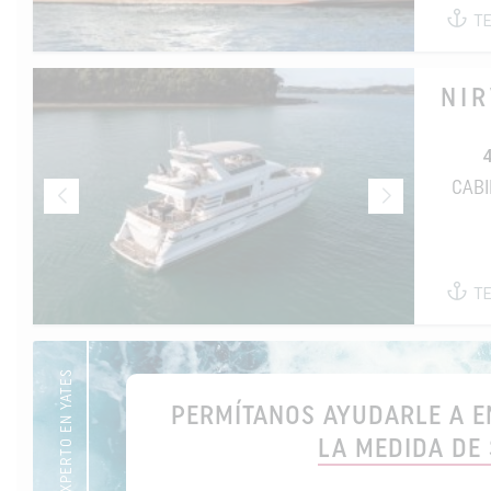
T
NI
CAB
T
SU EXPERTO EN YATES
PERMÍTANOS AYUDARLE A E
LA MEDIDA DE