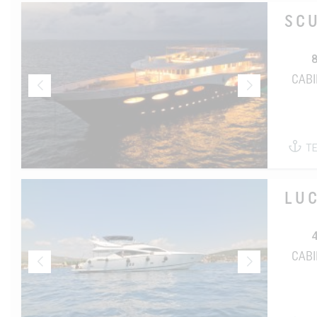
SC
CAB
T
LU
CAB