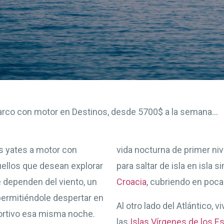
Barco con motor en Destinos, desde 5700$ a la semana...
s yates a motor con
vida nocturna de primer niv
quellos que desean explorar
para saltar de isla en isla 
e dependen del viento, un
Croacia
, cubriendo en poca
, permitiéndole despertar en
Al otro lado del Atlántico, 
portivo esa misma noche.
las
Islas Vírgenes de los E