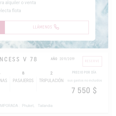
a alquiler o venta
lecta flota
LLÁMENOS
NCESS V 78
AÑO
2011/2019
RESERVE
4
8
2
PRECIO POR DÍA
INAS
PASAJEROS
TRIPULACIÓN
sus gastos no incluidos
7 550 $
EMPORADA :
Phuket,
Tailandia