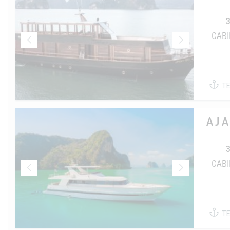
CAB
T
AJ
CAB
T