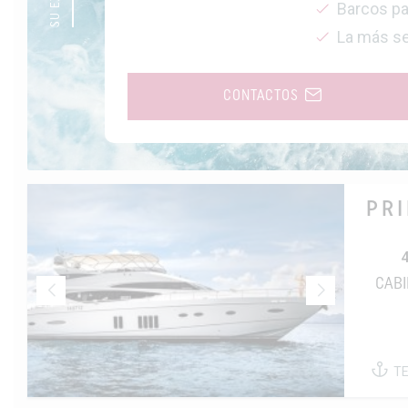
Barcos par
La más se
CONTACTOS
PRI
CAB
T