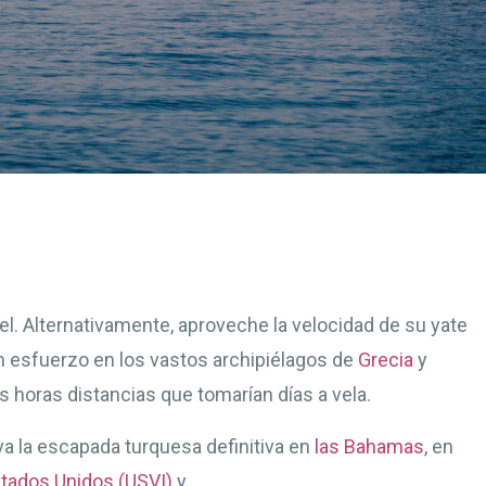
el. Alternativamente, aproveche la velocidad de su yate
sin esfuerzo en los vastos archipiélagos de
Grecia
y
s horas distancias que tomarían días a vela.
viva la escapada turquesa definitiva en
las Bahamas
, en
stados Unidos (USVI)
y