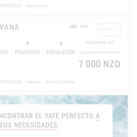
EMPORADA :
Hong Kong
RVANA
AÑO
1993
RESERVE
4
9
4
PRECIO POR DÍA
INAS
PASAJEROS
TRIPULACIÓN
sus gastos no incluidos
7 000 NZD
EMPORADA :
Hauraki,
Nueva Zelanda
NCONTRAR EL YATE PERFECTO
A
 SUS NECESIDADES
.