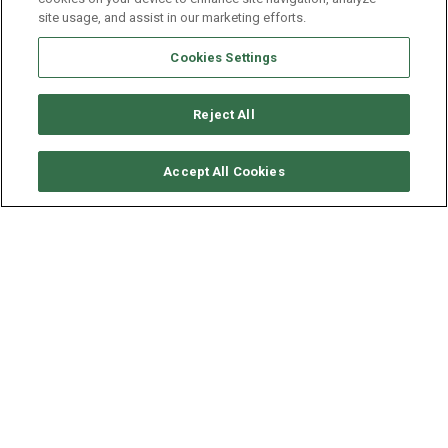
site usage, and assist in our marketing efforts.
Cookies Settings
Reject All
CONSULTER DISPONIBILITÉ
Accept All Cookies
LAGOON CATAMARAN
LAGOON 42
ANNÉE
LONGUEUR - LARGEUR
2020
12.94 - 6.9 M