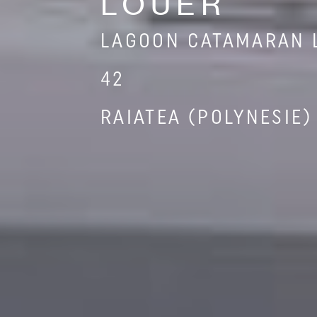
LOUER
LAGOON CATAMARAN 
42
RAIATEA (POLYNESIE)