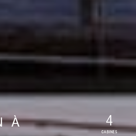
4
N À
CABINES