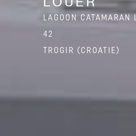
LOUER
LAGOON CATAMARAN 
42
TROGIR (CROATIE)