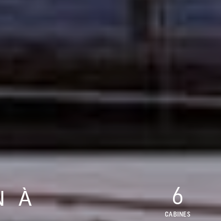
6
N À
CABINES