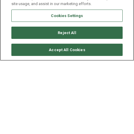
site usage, and assist in our marketing efforts.
Cookies Settings
Reject All
CONSULTER DISPONIBILITÉ
Accept All Cookies
LAGOON CATAMARAN
LAGOON 52
ANNÉE
LONGUEUR - LARGEUR
VITESSE
2022
15.8 - 8.6 M
9 NDS