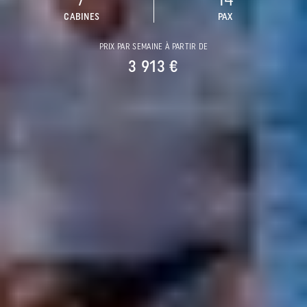
7
14
CABINES
PAX
PRIX PAR SEMAINE À PARTIR DE
3 913 €