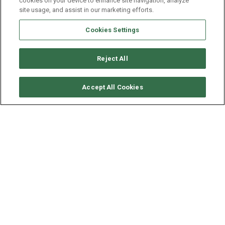
cookies on your device to enhance site navigation, analyze
site usage, and assist in our marketing efforts.
Cookies Settings
Reject All
CONSULTER DISPONIBILITÉ
Accept All Cookies
LAGOON CATAMARAN
LAGOON 620 - FOXY LADY
ANNÉE
LONGUEUR - LARGEUR
VITESSE
2011
18.9 - 10 M
10.0 NDS