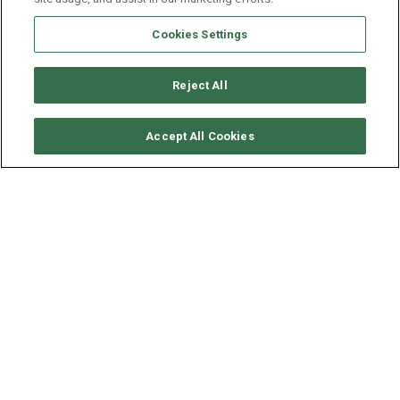
Cookies Settings
Reject All
CONSULTER DISPONIBILITÉ
Accept All Cookies
JEANNEAU SUN ODYSSEY
479
ANNÉE
LONGUEUR - LARGEUR
2018
14.05 - 4.49 M