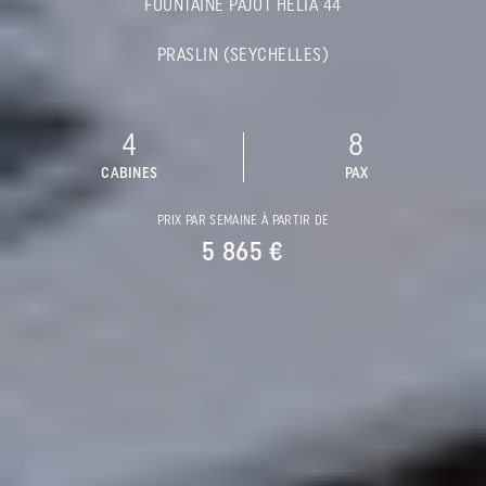
FOUNTAINE PAJOT HELIA 44
PRASLIN (SEYCHELLES)
4
8
CABINES
PAX
PRIX PAR SEMAINE À PARTIR DE
5 865 €