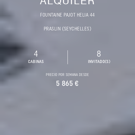
ALQUILER
FOUNTAINE PAJOT HELIA 44
PRASLIN (SEYCHELLES)
4
8
CABINAS
INVITADO(S)
PRECIO POR SEMANA DESDE
5 865 €