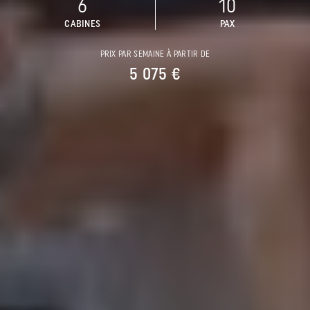
6
10
CABINES
PAX
PRIX PAR SEMAINE À PARTIR DE
5 075 €