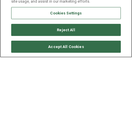
site usage, and assist in our marketing efforts.
Cookies Settings
Reject All
CONSULTER DISPONIBILITÉ
Accept All Cookies
FOUNTAINE PAJOT LIPARI 41
ANNÉE
LONGUEUR - LARGEUR
VITESSE
2010
11.9 - 6.7 M
8 NDS
A la location au départ de
Whitsundays, Australie
, le