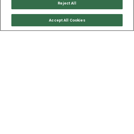
Reject All
CONSULTER DISPONIBILITÉ
Accept All Cookies
DUFOUR YACHTS DUFOUR
520
ANNÉE
LONGUEUR - LARGEUR
2020
15.2 - 4.8 M
Ce voilier Dufour 520 à la location Suede, vous vera vivre,
avec élégance et confort, un séjour inoubliable à la
découverte des merveilles ds mers du nord de l'Europe. Au