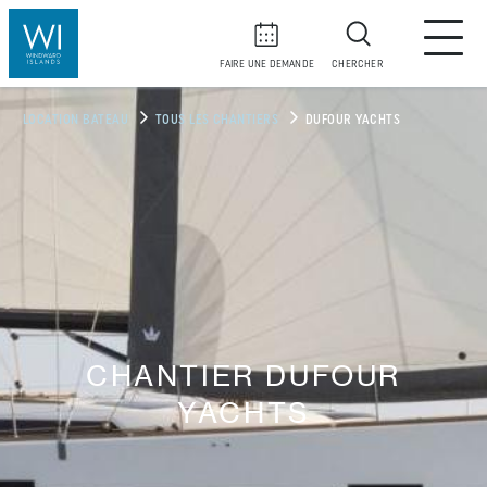
FAIRE UNE DEMANDE
CHERCHER
LOCATION BATEAU
TOUS LES CHANTIERS
DUFOUR YACHTS
CHANTIER DUFOUR
YACHTS