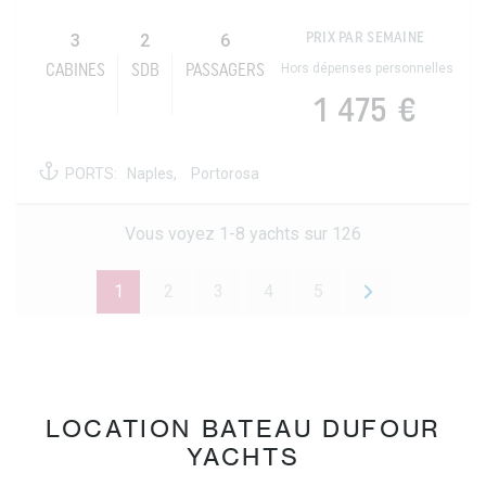
3
2
6
PRIX PAR SEMAINE
Hors dépenses personnelles
CABINES
SDB
PASSAGERS
1 475 €
PORTS:
Naples,
Portorosa
Vous voyez 1-8 yachts sur 126
1
2
3
4
5
LOCATION BATEAU DUFOUR
YACHTS