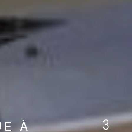
3
E À