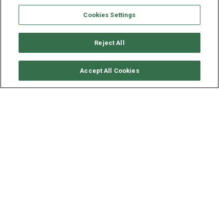
Cookies Settings
Reject All
CONSULTER DISPONIBILITÉ
Accept All Cookies
BENETEAU OCEANIS 51.1
ANNÉE
LONGUEUR - LARGEUR
2022
15.94 - 4.8 M
L’Oceanis 51.1 mérité son titre de voilier à succès des
chantiers Beneteau grace à sa bonne stabilité, la générosité