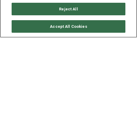
Reject All
CONSULTER DISPONIBILITÉ
Accept All Cookies
TURKISH GULET GULET 24M
- MYRA
ANNÉE
LONGUEUR - LARGEUR
VITESSE
2003
24 - 6.7 M
10.0 NDS
Avec une abondance d'ambiance et méticuleusement
entretenu, Gulet MYRA est un yacht à voile à moteur de 28
mètres construit à cet effet, disponible pour la location