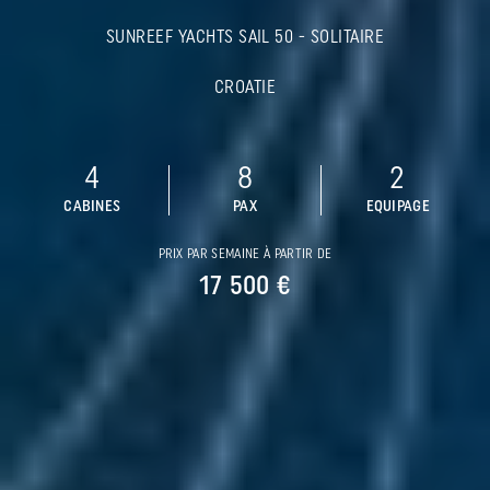
SUNREEF YACHTS SAIL 50 - SOLITAIRE
CROATIE
4
8
2
CABINES
PAX
EQUIPAGE
PRIX PAR SEMAINE À PARTIR DE
17 500 €