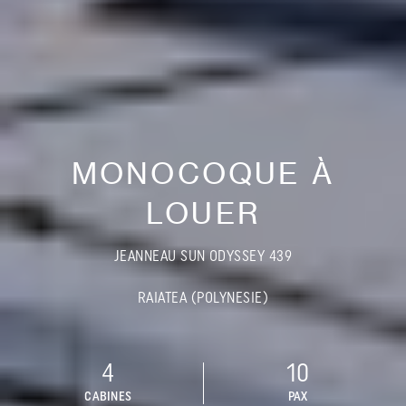
MONOCOQUE À
LOUER
JEANNEAU SUN ODYSSEY 439
RAIATEA (POLYNESIE)
4
10
CABINES
PAX