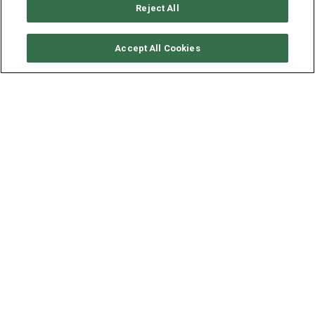
Reject All
CONSULTER DISPONIBILITÉ
Accept All Cookies
JEANNEAU SUN ODYSSEY
439
ANNÉE
LONGUEUR - LARGEUR
2014
13.3 - 4.2 M
Disponible au départ de
Raiatea, Polynesie
, ce voilier à la
location Sun Odyssey 439 (1 twin et 3 cabines doubles),
construit en 2014 par les chantiers Jeanneau, est en