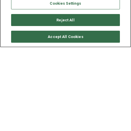
Cookies Settings
Reject All
CONSULTER DISPONIBILITÉ
Accept All Cookies
FOUNTAINE PAJOT LUCIA 40
ANNÉE
LONGUEUR - LARGEUR
VITESSE
2018
11.73 - 6.63 M
10 NDS
Le Lucia 40 est un charmant catamaran compact construit
en 2018 pouvant douillettement accueillir jusqu’à six