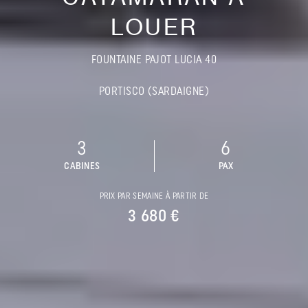
LOUER
FOUNTAINE PAJOT LUCIA 40
PORTISCO (SARDAIGNE)
3
6
CABINES
PAX
PRIX PAR SEMAINE À PARTIR DE
3 680 €