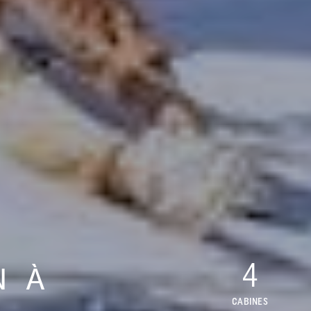
4
N À
CABINES