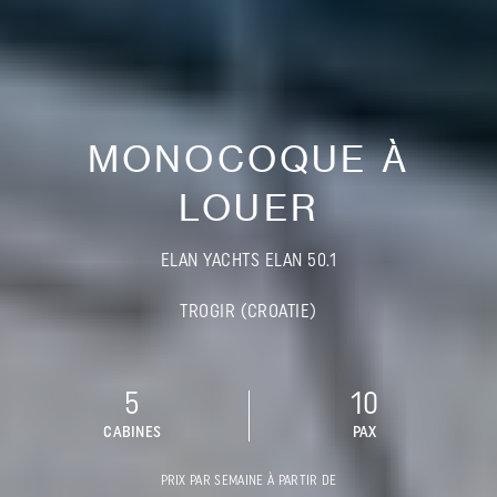
MONOCOQUE À
LOUER
ELAN YACHTS ELAN 50.1
TROGIR (CROATIE)
5
10
CABINES
PAX
PRIX PAR SEMAINE À PARTIR DE