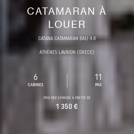
CATAMARAN À
LOUER
CATANA CATAMARAN BALI 4.8
ATHÈNES LAVRION (GRECE)
6
11
CABINES
PAX
PRIX PAR SEMAINE À PARTIR DE
1 350 €