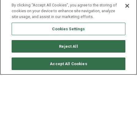
By clicking “Accept All Cookies”, you agree to the storing of
cookies on your device to enhance site navigation, analyze
site usage, and assist in our marketing efforts.
Cookies Settings
Reject All
CONSULTER DISPONIBILITÉ
Accept All Cookies
CATANA CATAMARAN BALI
4.8
ANNÉE
LONGUEUR - LARGEUR
VITESSE
2022
14.86 - 7.88 M
10 NDS