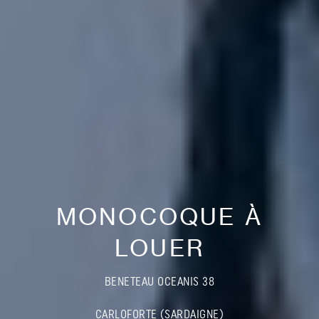
MONOCOQUE À
LOUER
BENETEAU OCEANIS 38
CARLOFORTE (SARDAIGNE)