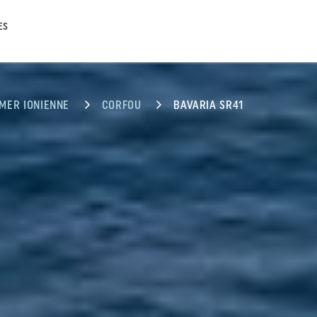
ES
MER IONIENNE
CORFOU
BAVARIA SR41