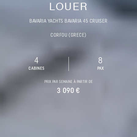
LOUER
BAVARIA YACHTS BAVARIA 45 CRUISER
CORFOU (GRECE)
4
8
CABINES
PAX
PRIX PAR SEMAINE À PARTIR DE
3 090 €