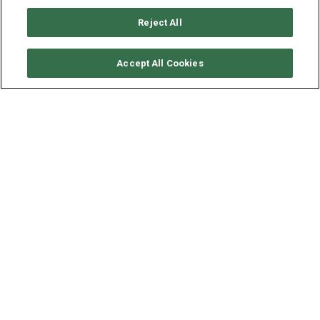
Reject All
CONSULTER DISPONIBILITÉ
Accept All Cookies
BAVARIA YACHTS BAVARIA
45 CRUISER
ANNÉE
LONGUEUR - LARGEUR
2023
13.6 - 4.3 M
Disponible au départ de
Corfou, Grece
, ce voilier à la
location Bavaria 45 Cruiser (4 cabines doubles), construit en
2023 par les chantiers Bavaria Yachts, est en mesure de