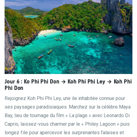
Jour 6 : Ko Phi Phi Don → Koh Phi Phi Ley → Koh Phi
Phi Don
Rejoignez Koh Phi Phi Ley, une ile inhabitée connue pour
ses paysages paradisiaques. Marchez sur la célèbre Maya
Bay, lieu de tournage du film « La plage » avec Leonardo Di
Caprio, laissez-vous charmer par le « Philey Lagoon » puis
longez l’ile pour apercevoir les surprenantes falaises et